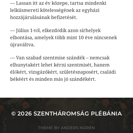
— Lassan itt az év közepe, tartsa mindenki
lelkiismereti kötelességének az egyházi
hozzájárulásának befizetését.
— Július 1-től, elkezdődik azon sírhelyek
elbontása, amelyek több mint 10 éve nincsenek
újraváltva.
— Van szabad szentmise szándék – nemcsak
elhunytakért lehet kérni szentmisét, hanem
élőkért, vizsgázókért, születésnaposért, családi
békéért és minden más jó szándékért.
© 2026
SZENTHÁROMSÁG PLÉBÁNIA
THEME BY
ANDERS NORÉN